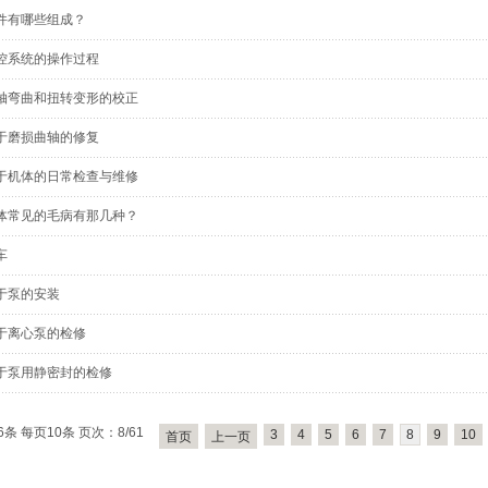
件有哪些组成？
控系统的操作过程
轴弯曲和扭转变形的校正
于磨损曲轴的修复
于机体的日常检查与维修
体常见的毛病有那几种？
车
于泵的安装
于离心泵的检修
于泵用静密封的检修
6条 每页10条 页次：8/61
3
4
5
6
7
8
9
10
首页
上一页