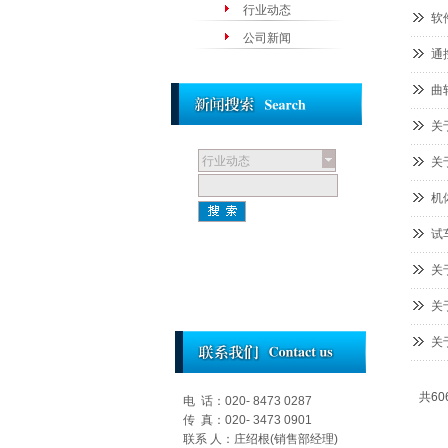
行业动态
软
公司新闻
通
曲
关
行业动态
关
机
试
关
关
关
共60
电 话：020- 8473 0287
传 真：020- 3473 0901
联系 人：庄绍根(销售部经理)